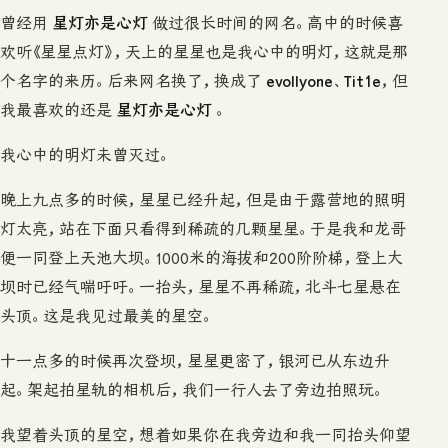
曾经用
星灯亦是心灯
做过很长时间的网名。高中的时候喜
欢听《星星点灯》，天上的星星也是我心中的明灯，这就是那
个名字的来历。后来网名换了，换成了
evollyone
、
Tit1e
，但
我最喜欢的还是
星灯亦是心灯
。
我心中的明灯未曾灭过。
晚上九点多的时候，星星已经升起，但是由于露营地的照明
灯太亮，站在下面只看得到稀疏的几颗星星。于是我和龙哥
便一同登上天池大坝。1000米的海拔和200阶阶梯，登上大
坝时已经气喘吁吁。一抬头，星星不再稀疏，北斗七星悬在
头顶。这是我见过最美的星空。
十一点多的时候再次登坝，星星更密了，银河已从东边升
起。架起拍星轨的相机后，我们一行人去了旁边拍照玩。
我望着头顶的星空，想着如果你在我旁边和我一同抬头仰望